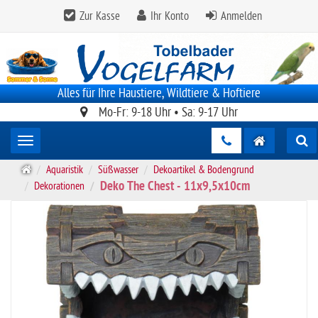
Zur Kasse
Ihr Konto
Anmelden
Alles für Ihre Haustiere, Wildtiere & Hoftiere
Mo-Fr: 9-18 Uhr • Sa: 9-17 Uhr
Toggle navigation
S
Aquaristik
Süßwasser
Dekoartikel & Bodengrund
t
Deko The Chest - 11x9,5x10cm
Dekorationen
a
r
t
s
e
i
t
e