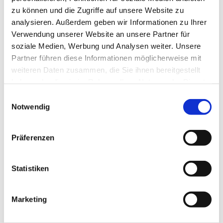
aus hochwertigem, wasserneutralem Polyresin gefertigt
zu können und die Zugriffe auf unsere Website zu
farbstabil, robust und äußerst langlebig
analysieren. Außerdem geben wir Informationen zu Ihrer
sicher verarbeitet mit sanften Kanten . einfach zu reinigen
Verwendung unserer Website an unsere Partner für
und flexibel platzierbar
soziale Medien, Werbung und Analysen weiter. Unsere
ideal kombinierbar mit Sharky, Clowny & Orc
Partner führen diese Informationen möglicherweise mit
weiteren Daten zusammen, die Sie ihnen bereitgestellt
haben oder die sie im Rahmen Ihrer Nutzung der Dienste
Mehr Details
Hobby
gesammelt haben. Dabei
werden Cookies gesetzt und
Einwilligungsauswahl
Notwendig
teilweise in die USA übertragen, wo kein gleichwertiger
Datenschutz wie in der EU gewährleistet werden kann. -
0
Bewertungen
Datenschutz & Privatsphäre
.
Präferenzen
Bewertung schreiben
Statistiken
Produktbeschreibung
Deko The Chest - 11x9,5x10cm
Marketing
Fantasy-Design mit starkem Eyecatcher-Effekt