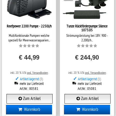
Reefpower 2200 Pumpe - 2250l/h
Tunze Rückförderpumpe Silence
1073.05
Multifunktionale Pumpen welche
Strömungsleistung bei 18V: 900 -
speziell für Meerwasseraquarien...
2.200l/h...
€ 44,99
€ 244,90
inkl. 20 % USt
zzgl. Versandkosten
inkl. 20 % USt
zzgl. Versandkosten
✓
✓
Artikel lagernd
(3)
Artikel lagernd
(1)
mehr zur Lieferzeit
mehr zur Lieferzeit
Art.Nr.: 80581
Art.Nr.: 05081
Zum Artikel
Zum Artikel
Warenkorb
Warenkorb