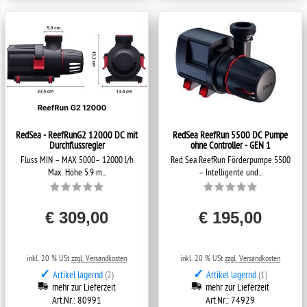
RedSea - ReefRunG2 12000 DC mit
RedSea ReefRun 5500 DC Pumpe
Durchflussregler
ohne Controller - GEN 1
Fluss MIN – MAX 5000– 12000 l/h
Red Sea ReefRun Förderpumpe 5500
Max. Höhe 5.9 m...
– Intelligente und...
€ 309,00
€ 195,00
inkl. 20 % USt
zzgl. Versandkosten
inkl. 20 % USt
zzgl. Versandkosten
✓
✓
Artikel lagernd
(2)
Artikel lagernd
(1)
mehr zur Lieferzeit
mehr zur Lieferzeit
Art.Nr.: 80991
Art.Nr.: 74929