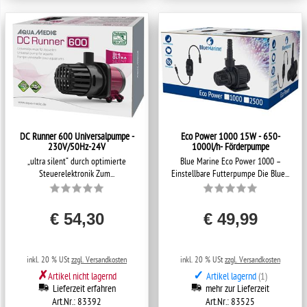
DC Runner 600 Universalpumpe -
Eco Power 1000 15W - 650-
230V/50Hz-24V
1000l/h- Förderpumpe
„ultra silent“ durch optimierte
Blue Marine Eco Power 1000 –
Steuerelektronik Zum...
Einstellbare Futterpumpe Die Blue...
€ 54,30
€ 49,99
inkl. 20 % USt
zzgl. Versandkosten
inkl. 20 % USt
zzgl. Versandkosten
✗
✓
Artikel nicht lagernd
Artikel lagernd
(1)
Lieferzeit erfahren
mehr zur Lieferzeit
Art.Nr.: 83392
Art.Nr.: 83525