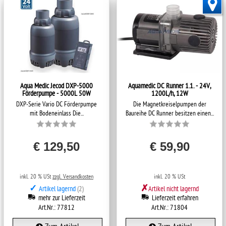
Aqua Medic Jecod DXP-5000
Aquamedic DC Runner 1.1. - 24V,
Förderpumpe - 5000L 50W
1200L/h, 12W
DXP-Serie Vario DC Förderpumpe
Die Magnetkreiselpumpen der
mit Bodeneinlass Die...
Baureihe DC Runner besitzen einen...
€ 129,50
€ 59,90
inkl. 20 % USt
zzgl. Versandkosten
inkl. 20 % USt
✓
✗
Artikel lagernd
(2)
Artikel nicht lagernd
mehr zur Lieferzeit
Lieferzeit erfahren
Art.Nr.: 77812
Art.Nr.: 71804