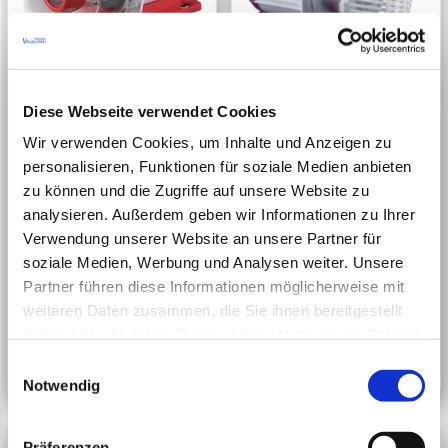
Jebao MDP6500 Förderpumpe -
Jebao MDC8000 Förderpumpe -
Smarte WIFI DC Pumpe
Smarte WIFI DC Pumpe
24V 45W bis 6.500 L/h 4,5 m leiser
Bis 8.000 L/h 60W 24V leiser Motor
Diese Webseite verwendet Cookies
Betrieb Wifi...
Steuerung über...
Wir verwenden Cookies, um Inhalte und Anzeigen zu
personalisieren, Funktionen für soziale Medien anbieten
€ 179,90
€ 189,90
zu können und die Zugriffe auf unsere Website zu
analysieren. Außerdem geben wir Informationen zu Ihrer
Verwendung unserer Website an unsere Partner für
inkl. 20 % USt
zzgl. Versandkosten
inkl. 20 % USt
zzgl. Versandkosten
soziale Medien, Werbung und Analysen weiter. Unsere
✓
✗
Artikel lagernd
(2)
Artikel nicht lagernd
Partner führen diese Informationen möglicherweise mit
mehr zur Lieferzeit
Lieferzeit erfahren
weiteren Daten zusammen, die Sie ihnen bereitgestellt
Art.Nr.: 77573
Art.Nr.: 77571
haben oder die sie im Rahmen Ihrer Nutzung der Dienste
Zum Artikel
Zum Artikel
gesammelt haben. Dabei
werden Cookies gesetzt und
Einwilligungsauswahl
Notwendig
teilweise in die USA übertragen, wo kein gleichwertiger
Warenkorb
Datenschutz wie in der EU gewährleistet werden kann. -
Datenschutz & Privatsphäre
.
Präferenzen