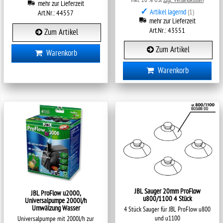
mehr zur Lieferzeit
✓
Artikel lagernd
(1)
Art.Nr.: 44557
mehr zur Lieferzeit
Art.Nr.: 43551
Zum Artikel
Zum Artikel
Warenkorb
Warenkorb
JBL Sauger 20mm ProFlow
JBL ProFlow u2000,
u800/1100 4 Stück
Universalpumpe 2000l/h
Umwälzung Wasser
4 Stück Sauger für JBL ProFlow u800
und u1100
Universalpumpe mit 2000l/h zur