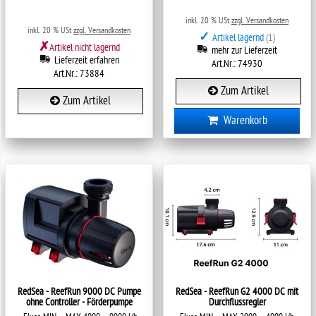
inkl. 20 % USt
zzgl. Versandkosten
inkl. 20 % USt
zzgl. Versandkosten
✓
Artikel lagernd
(1)
✗
Artikel nicht lagernd
mehr zur Lieferzeit
Lieferzeit erfahren
Art.Nr.: 74930
Art.Nr.: 73884
Zum Artikel
Zum Artikel
Warenkorb
RedSea - ReefRun 9000 DC Pumpe
RedSea - ReefRun G2 4000 DC mit
ohne Controller - Förderpumpe
Durchflussregler