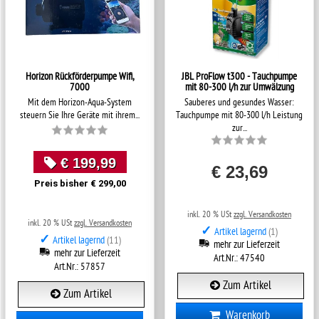
Horizon Rückförderpumpe Wifi,
JBL ProFlow t300 - Tauchpumpe
7000
mit 80-300 l/h zur Umwälzung
Mit dem Horizon-Aqua-System
Sauberes und gesundes Wasser:
steuern Sie Ihre Geräte mit ihrem...
Tauchpumpe mit 80-300 l/h Leistung
zur...
€ 199,99
€ 23,69
Preis bisher € 299,00
inkl. 20 % USt
zzgl. Versandkosten
inkl. 20 % USt
zzgl. Versandkosten
✓
Artikel lagernd
(1)
✓
Artikel lagernd
(11)
mehr zur Lieferzeit
mehr zur Lieferzeit
Art.Nr.: 47540
Art.Nr.: 57857
Zum Artikel
Zum Artikel
Warenkorb